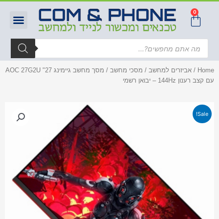
0
Home
/
אביזרים למחשב
/
מסכי מחשב
/ מסך מחשב גיימינג AOC 27G2U "27
עם קצב רענון 144Hz – יבואן רשמי
Sale!