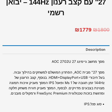
"27 עם קצב רענון 144Hz – יבואן
רשמי
₪
1779
₪
1800
Description
מסך מחשב גיימינג AOC 27G2U 27
מסך 27" מבית AOC, הפתרון המושלם למשחקים בהילוך גבוה.
בעל חיבורי HDMI+DisplayPort+USB. בנוסף, קצב הרענון של
144Hz זמן תגובה של 1 Ms ופאנל IPS המסך מעניק איכות תמונה
מצוינת בצבעים מדויקים. לבסוף, המסך מעניק חווית משחק חלקה
ומרגשת בזכות טכנולוגית FreeSync Premium ורמקולים מובנים.
• סוג פנל:IPS