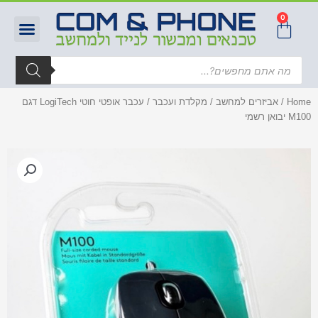
0
Home
/
אביזרים למחשב
/
מקלדת ועכבר
/ עכבר אופטי חוטי LogiTech דגם
M100 יבואן רשמי