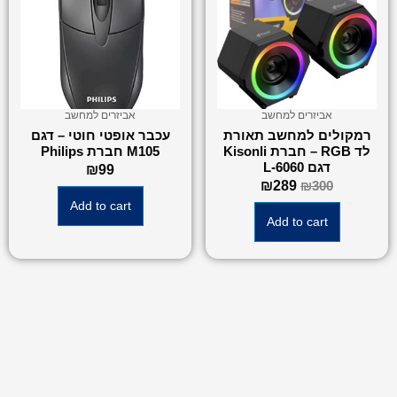
אביזרים למחשב
אביזרים למחשב
רמקולים למחשב תאורת
עכבר אופטי חוטי – דגם
לד RGB – חברת Kisonli
M105 חברת Philips
דגם L-6060
₪
99
₪
289
₪
300
Add to cart
Add to cart