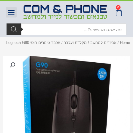
0
Home
/
אביזרים למחשב
/
מקלדת ועכבר
/ עכבר גיימרים חוטי Logitech G90