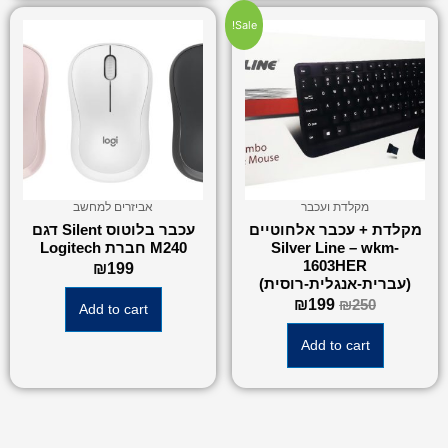
Sale!
מקלדת ועכבר
אביזרים למחשב
מקלדת + עכבר אלחוטיים
עכבר בלוטוס Silent דגם
Silver Line – wkm-
M240 חברת Logitech
1603HER
₪
199
(עברית-אנגלית-רוסית)
₪
199
₪
250
Add to cart
Add to cart