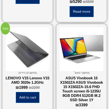
₪
5290
₪
5500
Read more
Sale!
מחשבי טאצ׳
מחשבים ניידים
LENOVO V15 Lenovo V15
ASUS Vivobook 15
AMD 3020e 1.2GHz
X1502ZA ASUS Vivobook
15 X1502ZA-15.6 FHD
₪
1999
₪
2200
Touch screen i5-1235U
8GB DDR4 512GB M.2
Add to cart
SSD Silver 1Y
₪
3399